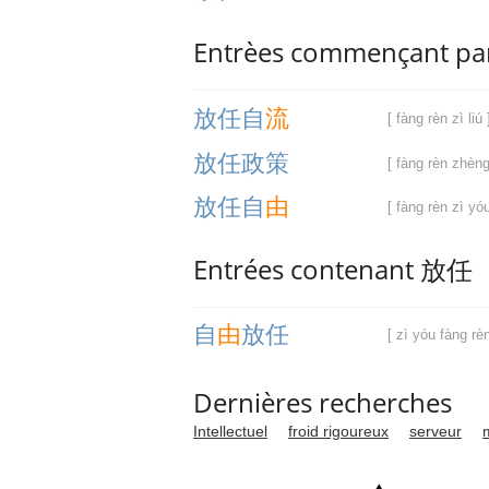
Entrèes commençant p
放
任
自
流
[ fàng rèn zì liú 
放
任
政
策
[ fàng rèn zhèng
放
任
自
由
[ fàng rèn zì yóu
Entrées contenant 放任
自
由
放
任
[ zì yóu fàng rèn
Dernières recherches
Intellectuel
froid rigoureux
serveur