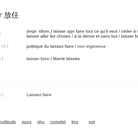
ar 放任
(expr. idiom.) laisser qqn faire tout ce qu'il veut / céder à 
]
laisser aller les choses / à la dérive et sans but / laisser f
 cè ]
politique du laissez-faire /
non-ingérence
 ]
laisser-faire
/ liberté laissée
 ]
Laissez-faire
multitude
jours
shu
complet
ling
pot