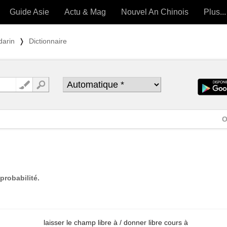
Guide Asie
Actu & Mag
Nouvel An Chinois
Plus...
Magazine
Forum (
darin
❭
Dictionnaire
Articles intemporels
 OUTILS) »
O
probabilité.
laisser le champ libre à / donner libre cours à