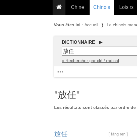
Chine
Chinois
Loisirs
... pour les nuls
Dictionnaire
Prénom
Vous êtes ici :
Accueil
❭
Le chinois man
... présentée aux enfants
Cours audio
Signe
Grammaire
Tatouage
Conseils voyageurs
DICTIONNAIRE ▶
Traducteur
PLUS (24
Plantes médicinales
» Rechercher par clé / radical
Exos & Flashcards
Proverbes
...
+50 Outils
Cuisine
PLUS »
Cinéma & films
"放任"
Calendrier en ligne
JO Pékin 2022
Les résultats sont classés par ordre de 
放
任
[ fàng rèn ]