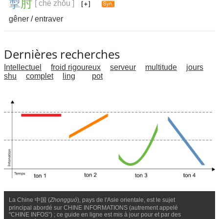
掣
肘
[ chè zhǒu ]
gêner
/
entraver
Dernières recherches
Intellectuel
froid rigoureux
serveur
multitude
jours
shu
complet
ling
pot
La Chine 中国 (
Zhongguó
), pays de l'Asie orientale, est le sujet
principal abordé sur CHINE INFORMATIONS (autrement appelé
"CHINE INFOS") ; ce guide en ligne est mis à jour pour et par des