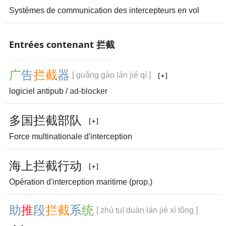
Systèmes de communication des intercepteurs en vol
Entrées contenant 拦截
广
告
拦
截
器
[ guǎng gào lán jié qì ]
logiciel antipub /
ad-blocker
多
国
拦
截
部
队
Force multinationale d'interception
海
上
拦
截
行
动
Opération d'interception maritime (prop.)
助
推
段
拦
截
系
统
[ zhù tuī duàn lán jié xì tǒng ]