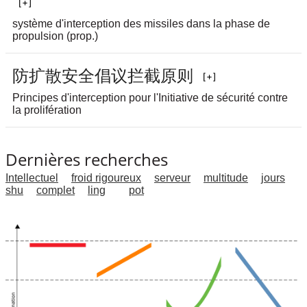
système d'interception des missiles dans la phase de
propulsion (prop.)
防
扩
散
安
全
倡
议
拦
截
原
则
Principes d'interception pour l'Initiative de sécurité contre
la prolifération
Dernières recherches
Intellectuel
froid rigoureux
serveur
multitude
jours
shu
complet
ling
pot