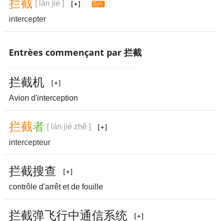
拦
截
[ lán jié ]
intercepter
Entrèes commençant par 拦截
拦
截
机
Avion d'interception
拦
截
者
[ lán jié zhě ]
intercepteur
拦
截
搜
查
contrôle d'arrêt et de fouille
拦
截
弹
飞
行
中
通
信
系
统