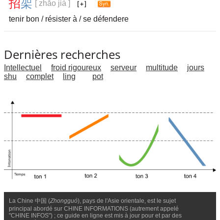
招
架
[ zhāo jià ]
tenir bon / résister à / se défendere
Dernières recherches
Intellectuel
froid rigoureux
serveur
multitude
jours
shu
complet
ling
pot
La Chine 中国 (
Zhongguó
), pays de l'Asie orientale, est le sujet
principal abordé sur CHINE INFORMATIONS (autrement appelé
"CHINE INFOS") ; ce guide en ligne est mis à jour pour et par des