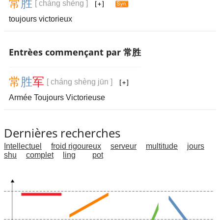
常
胜
[ cháng shèng ]
toujours victorieux
Entrèes commençant par 常胜
常
胜
军
[ cháng shèng jūn ]
Armée Toujours Victorieuse
Dernières recherches
Intellectuel
froid rigoureux
serveur
multitude
jours
shu
complet
ling
pot