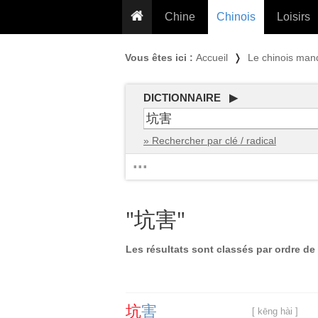
Chine
Chinois
Loisirs
... pour les nuls
Dictionnaire
Prénom
Vous êtes ici :
Accueil
❭
Le chinois man
... présentée aux enfants
Cours audio
Signe
Grammaire
Tatouage
Conseils voyageurs
DICTIONNAIRE ▶
Traducteur
PLUS (24
Plantes médicinales
» Rechercher par clé / radical
Exos & Flashcards
Proverbes
...
+50 Outils
Cuisine
PLUS »
Cinéma & films
"坑害"
Calendrier en ligne
JO Pékin 2022
Les résultats sont classés par ordre de 
坑
害
[ kēng hài ]