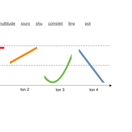
multitude
jours
shu
complet
ling
pot