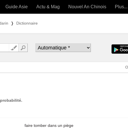
Guide Asie
Actu & Mag
Nouvel An Chinois
Plus...
Magazine
Forum (
darin
❭
Dictionnaire
Articles intemporels
 OUTILS) »
O
probabilité.
faire tomber dans un piège