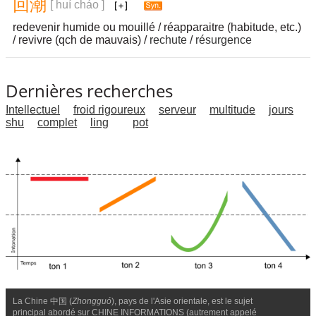
回
潮
[ huí cháo ]
redevenir humide ou mouillé / réapparaitre (habitude, etc.)
/ revivre (qch de mauvais) /
rechute
/
résurgence
Dernières recherches
Intellectuel
froid rigoureux
serveur
multitude
jours
shu
complet
ling
pot
La Chine 中国 (
Zhongguó
), pays de l'Asie orientale, est le sujet
principal abordé sur CHINE INFORMATIONS (autrement appelé