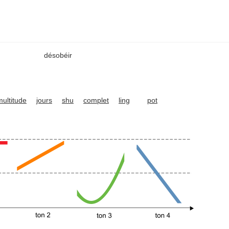
désobéir
multitude
jours
shu
complet
ling
pot