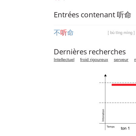
Entrées contenant 听命
不
听
命
[ bù tīng mìng ]
Dernières recherches
Intellectuel
froid rigoureux
serveur