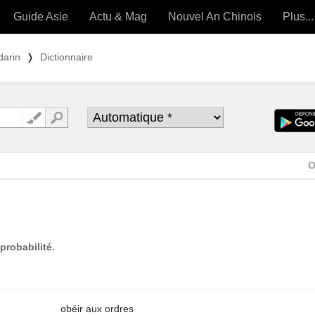
Guide Asie
Actu & Mag
Nouvel An Chinois
Plus...
Magazine
Forum (
darin
❭
Dictionnaire
Articles intemporels
 OUTILS) »
O
probabilité.
obéir aux ordres