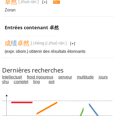
卓
然
[ zhuó rán ]
Zoran
Entrées contenant 卓然
成
绩
卓
然
[ chéng jì zhuó rán ]
(expr. idiom.) obtenir des résultats étonnants
Dernières recherches
Intellectuel
froid rigoureux
serveur
multitude
jours
shu
complet
ling
pot