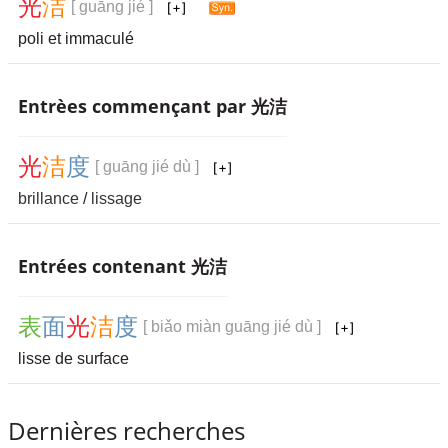
光
洁
[ guāng jié ]
poli et immaculé
Entrèes commençant par 光洁
光
洁
度
[ guāng jié dù ]
brillance
/
lissage
Entrées contenant 光洁
表
面
光
洁
度
[ biǎo miàn guāng jié dù ]
lisse de surface
Dernières recherches