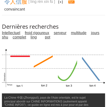
令
人
信
服
[ lìng rén xìn fú ]
convaincant
Dernières recherches
Intellectuel
froid rigoureux
serveur
multitude
jours
shu
complet
ling
pot
La Chine 中国 (
Zhongguó
), pays de l'Asie orientale, est le sujet
principal abordé sur CHINE INFORMATIONS (autrement appelé
"CHINE INFOS") ; ce guide en ligne est mis à jour pour et par des