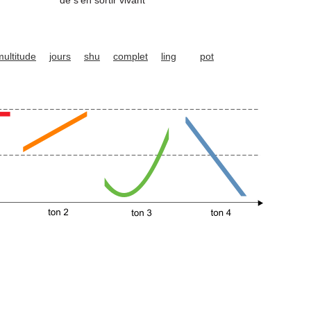
de s'en sortir vivant
multitude
jours
shu
complet
ling
pot