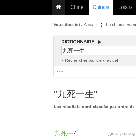
Chine
Chinois
Loisirs
... pour les nuls
Dictionnaire
Prénom
Vous êtes ici :
Accueil
❭
Le chinois man
... présentée aux enfants
Cours audio
Signe
Grammaire
Tatouage
Conseils voyageurs
DICTIONNAIRE ▶
Traducteur
PLUS (24
Plantes médicinales
» Rechercher par clé / radical
Exos & Flashcards
Proverbes
...
+50 Outils
Cuisine
PLUS »
Cinéma & films
"九死一生"
Calendrier en ligne
JO Pékin 2022
Les résultats sont classés par ordre de 
九
死
一
生
[ jiǔ sǐ yī shēng 