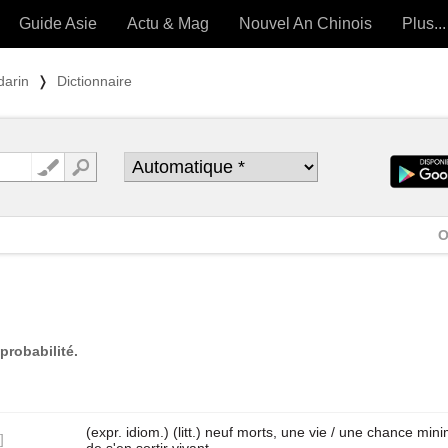
Guide Asie
Actu & Mag
Nouvel An Chinois
Plus...
Magazine
Forum (
darin
❭
Dictionnaire
Articles intemporels
 OUTILS) »
O
probabilité.
(expr. idiom.) (litt.) neuf morts, une vie / une chance min
]