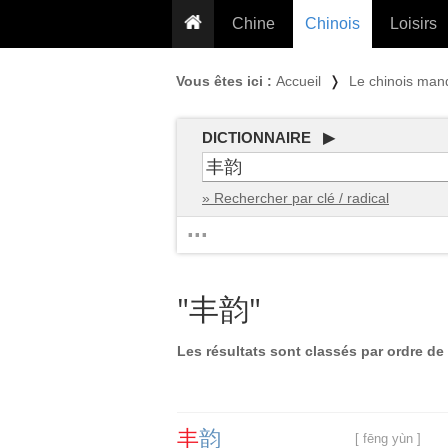
Chine
Chinois
Loisirs
... pour les nuls
Dictionnaire
Prénom
Vous êtes ici :
Accueil
❭
Le chinois man
... présentée aux enfants
Cours audio
Signe
Grammaire
Tatouage
Conseils voyageurs
DICTIONNAIRE ▶
Traducteur
PLUS (24
Plantes médicinales
» Rechercher par clé / radical
Exos & Flashcards
Proverbes
...
+50 Outils
Cuisine
PLUS »
Cinéma & films
"丰韵"
Calendrier en ligne
JO Pékin 2022
Les résultats sont classés par ordre de 
丰
韵
[ fēng yùn ]