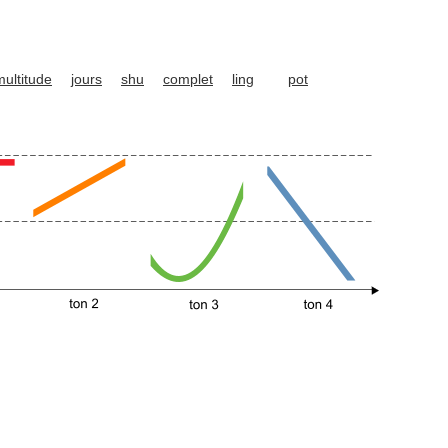
multitude
jours
shu
complet
ling
pot