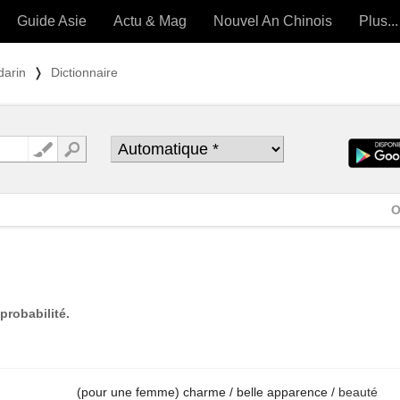
Guide Asie
Actu & Mag
Nouvel An Chinois
Plus...
Magazine
Forum (
darin
❭
Dictionnaire
Articles intemporels
 OUTILS) »
O
probabilité.
(pour une femme) charme / belle apparence /
beauté