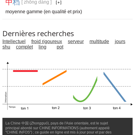
中
档
[ zhōng dàng ]
moyenne gamme (en qualité et prix)
Dernières recherches
Intellectuel
froid rigoureux
serveur
multitude
jours
shu
complet
ling
pot
La Chine 中国 (
Zhongguó
), pays de l'Asie orientale, est le sujet
principal abordé sur CHINE INFORMATIONS (autrement appelé
"CHINE INFOS") ; ce guide en ligne est mis à jour pour et par des