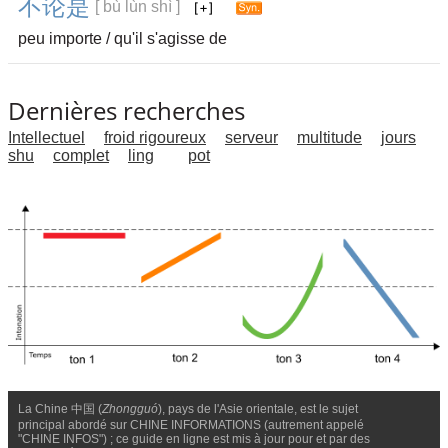
不
论
是
[ bù lùn shì ]
peu importe / qu'il s'agisse de
Dernières recherches
Intellectuel
froid rigoureux
serveur
multitude
jours
shu
complet
ling
pot
La Chine 中国 (
Zhongguó
), pays de l'Asie orientale, est le sujet
principal abordé sur CHINE INFORMATIONS (autrement appelé
"CHINE INFOS") ; ce guide en ligne est mis à jour pour et par des