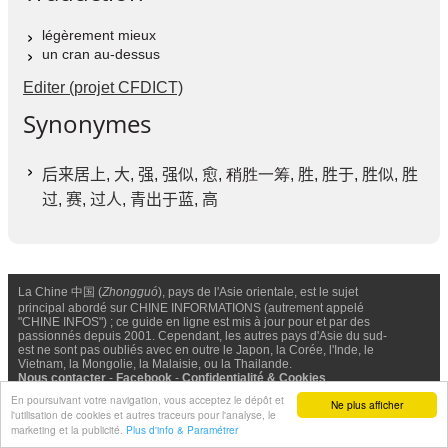
légèrement mieux
un cran au-dessus
Editer (projet CFDICT)
Synonymes
后来居上
,
大
,
强
,
强似
,
愈
, 稍胜一筹,
胜
,
胜于
,
胜似
,
胜
过
,
赛
,
过人
,
青出于蓝
,
高
La Chine 中国 (
Zhongguó
), pays de l'Asie orientale, est le sujet
principal abordé sur CHINE INFORMATIONS (autrement appelé
"CHINE INFOS") ; ce guide en ligne est mis à jour pour et par des
passionnés depuis 2001. Cependant, les autres pays d'Asie du sud-
est ne sont pas oubliés avec en outre le Japon, la Corée, l'Inde, le
Vietnam, la Mongolie, la Malaisie, ou la Thailande.
Nous contacter
-
Facebook
-
Confidentialité & Cookies
En poursuivant votre navigation, vous acceptez le dépôt et
Ne plus afficher
l'utilisation de cookies et autres traceurs pour l'analyse, le
© Chine Informations, 2026 - Tous droits réservés (depuis 2001)
marketing et la publicité.
Plus d'info & Paramétrer