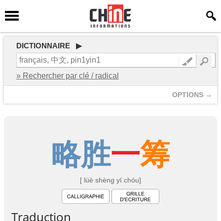
DICTIONNAIRE ▶
» Rechercher par clé / radical
OPTIONS →
略
胜
一
筹
[ lüè shèng yī chóu]
Traduction