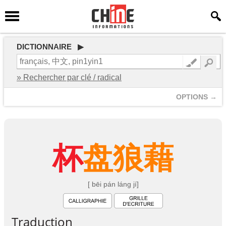
DICTIONNAIRE ▶
» Rechercher par clé / radical
OPTIONS →
杯
盘
狼
藉
[ bēi pán láng jí]
Traduction