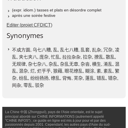
(expr. idiom.) tasses et plats en désordre complet
après une soirée festive
Editer (projet CFDICT)
Synonymes
不成方圆,
乌七八糟
,
乱
,
乱七八糟
,
乱套
, 乱杂,
冗杂
,
凌
乱
,
夹七夹八
,
庞杂
,
忙乱
, 拉拉杂杂,
拉杂
,
撩乱
,
散乱
,
无规律
,
杂七杂八
,
杂乱
,
杂乱无章
,
杂沓
,
横生
,
淆乱
,
混
乱
,
混杂
,
烂
, 烂乎乎,
狼藉
,
眼花缭乱
,
糊涂
,
紊
,
紊乱
,
繁
杂
,
纷乱
,
纷纷扬扬
,
缭乱
, 背悔,
芜杂
,
蓬乱
,
错乱
,
错杂
,
间杂,
零乱
,
驳杂
La Chine 中国 (
Zhongguó
), pays de l'Asie orientale, est le sujet
principal abordé sur CHINE INFORMATIONS (autrement appelé
"CHINE INFOS") ; ce guide en ligne est mis à jour pour et par des
passionnés depuis 2001. Cependant, les autres pays d'Asie du sud-