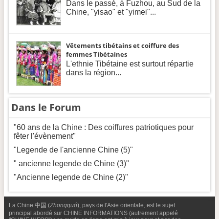
Dans le passé, à Fuzhou, au Sud de la
Chine, "yisao" et "yimei"...
Vêtements tibétains et coiffure des
femmes Tibétaines
L'ethnie Tibétaine est surtout répartie
dans la région...
Dans le Forum
"60 ans de la Chine : Des coiffures patriotiques pour
fêter l'évènement"
"Legende de l'ancienne Chine (5)"
" ancienne legende de Chine (3)"
"Ancienne legende de Chine (2)"
La Chine 中国 (
Zhongguó
), pays de l'Asie orientale, est le sujet
principal abordé sur CHINE INFORMATIONS (autrement appelé