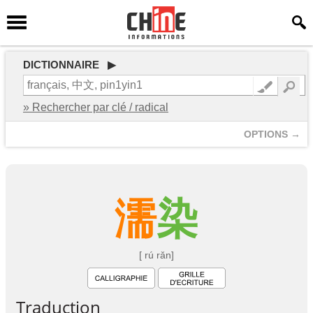
DICTIONNAIRE ▶
» Rechercher par clé / radical
OPTIONS →
濡
染
[ rú rǎn]
Traduction