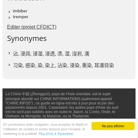
imbiber
tremper
Editer (projet CFDICT)
Synonymes
沾
,
浸润
,
浸湿
,
浸透
,
渍
,
湿
, 湿邪,
濡
习染
,
感染
,
染
,
染上
,
沾染
,
浸染
,
熏染
,
耳濡目染
La Chine 中国 (
Zhongguó
), pays de l'Asie orientale, est le sujet
principal abordé sur CHINE INFORMATIONS (autrement appelé
"CHINE INFOS") ; ce guide en ligne est mis à jour pour et par des
passionnés depuis 2001. Cependant, les autres pays d'Asie du sud-
est ne sont pas oubliés avec en outre le Japon, la Corée, l'Inde, le
Vietnam, la Mongolie, la Malaisie, ou la Thailande.
Nous contacter
-
Facebook
-
Confidentialité & Cookies
En poursuivant votre navigation, vous acceptez le dépôt et
Ne plus afficher
l'utilisation de cookies et autres traceurs pour l'analyse, le
© Chine Informations, 2026 - Tous droits réservés (depuis 2001)
marketing et la publicité.
Plus d'info & Paramétrer