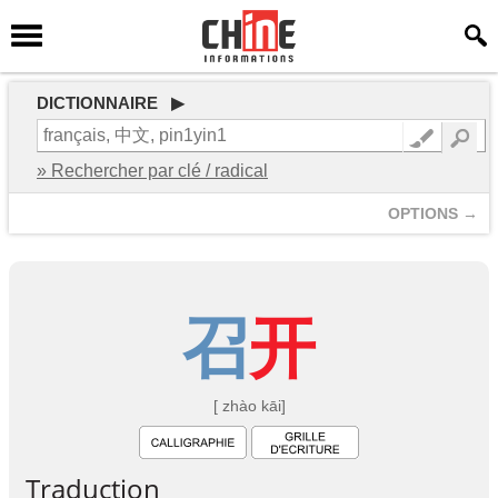
DICTIONNAIRE ▶
» Rechercher par clé / radical
OPTIONS →
召
开
[ zhào kāi]
Traduction