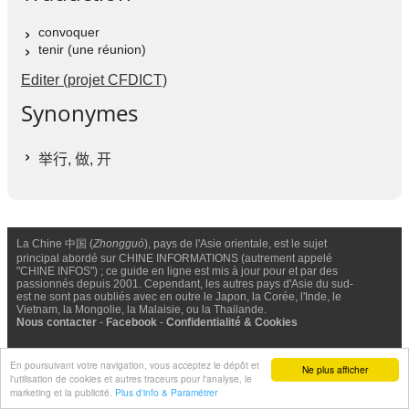
convoquer
tenir (une réunion)
Editer (projet CFDICT)
Synonymes
举行
,
做
,
开
La Chine 中国 (
Zhongguó
), pays de l'Asie orientale, est le sujet
principal abordé sur CHINE INFORMATIONS (autrement appelé
"CHINE INFOS") ; ce guide en ligne est mis à jour pour et par des
passionnés depuis 2001. Cependant, les autres pays d'Asie du sud-
est ne sont pas oubliés avec en outre le Japon, la Corée, l'Inde, le
Vietnam, la Mongolie, la Malaisie, ou la Thailande.
Nous contacter
-
Facebook
-
Confidentialité & Cookies
© Chine Informations, 2026 - Tous droits réservés (depuis 2001)
En poursuivant votre navigation, vous acceptez le dépôt et
Ne plus afficher
l'utilisation de cookies et autres traceurs pour l'analyse, le
marketing et la publicité.
Plus d'info & Paramétrer