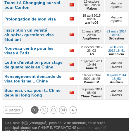
18 octobre
Transit à Chongqing sur vol
Aucune
2016 20h30
pour Canton
réponse
Majom
18 avril 2015
Aucune
Prolongation de mon visa
08h36
réponse
warfro08
Inscription université
18 mars 2014
21 mars 2014
chinoise- questions visa
20h06
01h47
Anqiforever
Sébastien
étudiant
20 février 2012
28 février
Nouveau centre pour les
23h03
2012 18h51
visas à Paris
AS
michelem
10 janvier 2011
Lettre d'invitation pour stage
Aucune
19h54
de quatre mois en Chine
réponse
Anne.O
10 décembre
08 juillet 2014
Renseignement demande de
2009 16h45
13h53
visa tourisme L Chine
Damien.M
Aurélien
07 janvier 2014
Business visa pour la Chine
Aucune
05h06
depuis Hong Kong
réponse
Chine Conseil
4 pages
01
02
03
04
►
La Chine 中国 (
Zhongguó
), pays de l'Asie orientale, est le sujet
principal abordé sur CHINE INFORMATIONS (autrement appelé