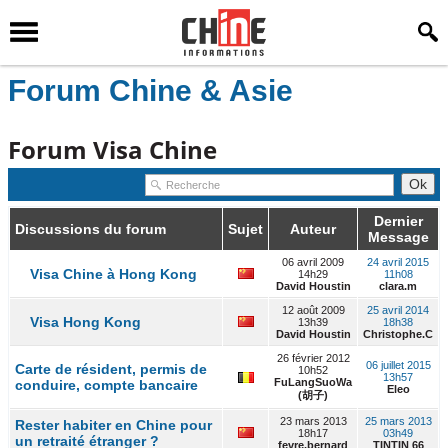
Forum Chine & Asie
Forum Visa Chine
Dernier
Discussions du forum
Sujet
Auteur
Message
06 avril 2009
24 avril 2015
Visa Chine à Hong Kong
14h29
11h08
David Houstin
clara.m
12 août 2009
25 avril 2014
Visa Hong Kong
13h39
18h38
David Houstin
Christophe.C
26 février 2012
06 juillet 2015
Carte de résident, permis de
10h52
13h57
FuLangSuoWa
conduire, compte bancaire
Eleo
(胡子)
23 mars 2013
25 mars 2013
Rester habiter en Chine pour
18h17
03h49
un retraité étranger ?
fevre.bernard
TINTIN 66