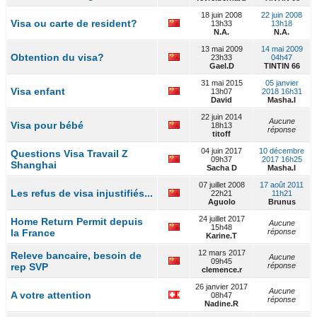
18 juin 2008
22 juin 2008
Visa ou carte de resident?
13h33
13h18
N.A.
N.A.
13 mai 2009
14 mai 2009
Obtention du visa?
23h33
04h47
Gael.D
TINTIN 66
31 mai 2015
05 janvier
Visa enfant
13h07
2018 16h31
David
Masha.I
22 juin 2014
Aucune
Visa pour bébé
18h13
réponse
titoff
04 juin 2017
10 décembre
Questions Visa Travail Z
09h37
2017 16h25
Shanghai
Sacha D
Masha.I
07 juillet 2008
17 août 2011
Les refus de visa injustifiés...
22h21
11h21
Aguolo
Brunus
24 juillet 2017
Home Return Permit depuis
Aucune
15h48
la France
réponse
Karine.T
12 mars 2017
Releve bancaire, besoin de
Aucune
09h45
rep SVP
réponse
clemence.r
26 janvier 2017
Aucune
A votre attention
08h47
réponse
Nadine.R