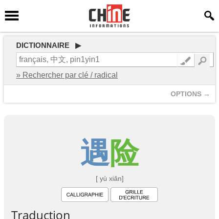
DICTIONNAIRE ▶
» Rechercher par clé / radical
OPTIONS →
遇
险
[ yù xiǎn]
Traduction