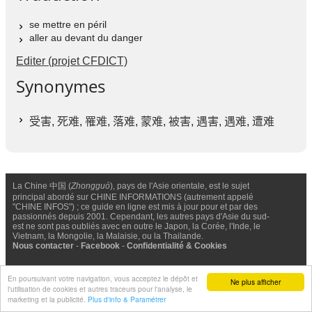
se mettre en péril
aller au devant du danger
Editer (projet CFDICT)
Synonymes
受害
,
死难
,
罹难
,
落难
,
蒙难
,
被害
,
遇害
,
遇难
,
遭难
La Chine 中国 (
Zhongguó
), pays de l'Asie orientale, est le sujet
principal abordé sur CHINE INFORMATIONS (autrement appelé
"CHINE INFOS") ; ce guide en ligne est mis à jour pour et par des
passionnés depuis 2001. Cependant, les autres pays d'Asie du sud-
est ne sont pas oubliés avec en outre le Japon, la Corée, l'Inde, le
Vietnam, la Mongolie, la Malaisie, ou la Thailande.
Nous contacter
-
Facebook
-
Confidentialité & Cookies
© Chine Informations, 2026 - Tous droits réservés (depuis 2001)
En poursuivant votre navigation, vous acceptez le dépôt et
Ne plus afficher
l'utilisation de cookies et autres traceurs pour l'analyse, le
marketing et la publicité.
Plus d'info & Paramétrer