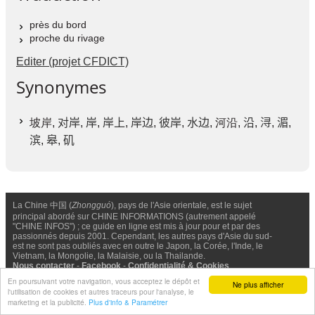
près du bord
proche du rivage
Editer (projet CFDICT)
Synonymes
坡岸,
对岸
,
岸
,
岸上
,
岸边
,
彼岸
,
水边
, 河沿,
沿
,
浔
,
湄
,
滨
,
皋
,
矶
La Chine 中国 (
Zhongguó
), pays de l'Asie orientale, est le sujet
principal abordé sur CHINE INFORMATIONS (autrement appelé
"CHINE INFOS") ; ce guide en ligne est mis à jour pour et par des
passionnés depuis 2001. Cependant, les autres pays d'Asie du sud-
est ne sont pas oubliés avec en outre le Japon, la Corée, l'Inde, le
Vietnam, la Mongolie, la Malaisie, ou la Thailande.
Nous contacter
-
Facebook
-
Confidentialité & Cookies
En poursuivant votre navigation, vous acceptez le dépôt et
Ne plus afficher
l'utilisation de cookies et autres traceurs pour l'analyse, le
© Chine Informations, 2026 - Tous droits réservés (depuis 2001)
marketing et la publicité.
Plus d'info & Paramétrer