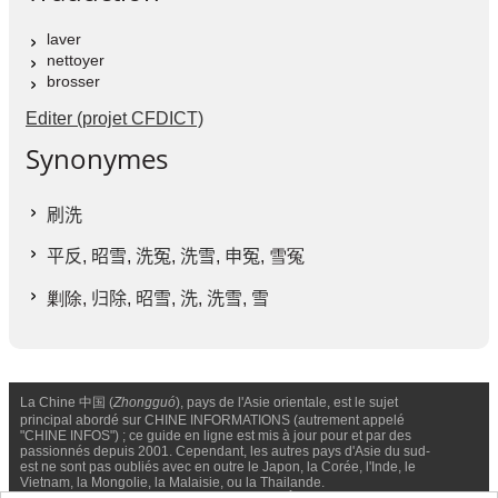
laver
nettoyer
brosser
Editer (projet CFDICT)
Synonymes
刷洗
平反
,
昭雪
,
洗冤
,
洗雪
,
申冤
, 雪冤
剿除,
归除
,
昭雪
,
洗
,
洗雪
,
雪
La Chine 中国 (
Zhongguó
), pays de l'Asie orientale, est le sujet
principal abordé sur CHINE INFORMATIONS (autrement appelé
"CHINE INFOS") ; ce guide en ligne est mis à jour pour et par des
passionnés depuis 2001. Cependant, les autres pays d'Asie du sud-
est ne sont pas oubliés avec en outre le Japon, la Corée, l'Inde, le
Vietnam, la Mongolie, la Malaisie, ou la Thailande.