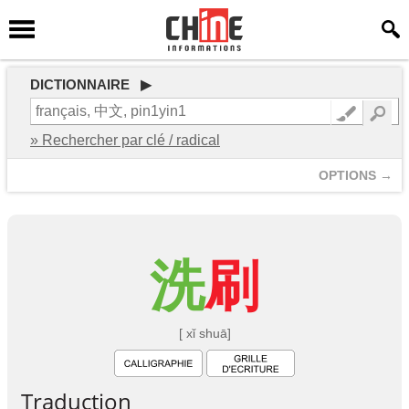
DICTIONNAIRE ▶
» Rechercher par clé / radical
OPTIONS →
洗
刷
[ xǐ shuā]
Traduction