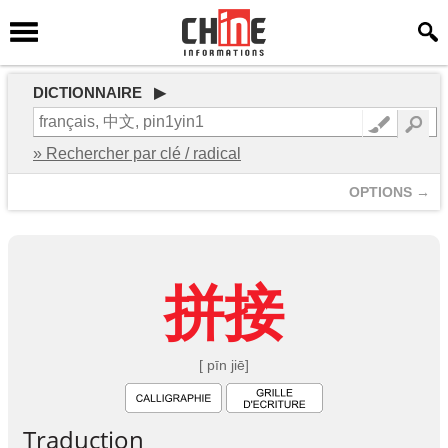
DICTIONNAIRE ▶
» Rechercher par clé / radical
OPTIONS →
拼
接
[ pīn jiē]
Traduction