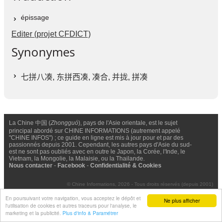
épissage
Editer (projet CFDICT)
Synonymes
七拼八凑
,
东拼西凑
,
凑合
,
并拢
,
拼凑
La Chine 中国 (
Zhongguó
), pays de l'Asie orientale, est le sujet
principal abordé sur CHINE INFORMATIONS (autrement appelé
"CHINE INFOS") ; ce guide en ligne est mis à jour pour et par des
passionnés depuis 2001. Cependant, les autres pays d'Asie du sud-
est ne sont pas oubliés avec en outre le Japon, la Corée, l'Inde, le
Vietnam, la Mongolie, la Malaisie, ou la Thailande.
Nous contacter
-
Facebook
-
Confidentialité & Cookies
© Chine Informations, 2026 - Tous droits réservés (depuis 2001)
En poursuivant votre navigation, vous acceptez le dépôt et
Ne plus afficher
l'utilisation de cookies et autres traceurs pour l'analyse, le
marketing et la publicité.
Plus d'info & Paramétrer