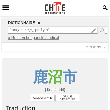
DICTIONNAIRE ▶
» Rechercher par clé / radical
OPTIONS →
鹿
沼
市
[ lù zhǎo shì]
Traduction