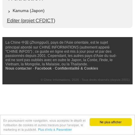
Kanuma (Japon)
Editer (projet CFDICT)
La Chine 中国 (
Zhongguó
), pays de l'Asie orientale, est le sujet
principal abordé sur CHINE INFORMATIONS (autrement appelé
"CHINE INFOS") ; ce guide en ligne est mis à jour pour et par des
passionnés depuis 2001. Cependant, les autres pays d'Asie du sud-
est ne sont pas oubliés avec en outre le Japon, la Corée, l'Inde, le
Vietnam, la Mongolie, la Malaisie, ou la Thailande.
Nous contacter
-
Facebook
-
Confidentialité & Cookies
© Chine Informations, 2026 - Tous droits réservés (depuis 2001)
En poursuivant votre navigation, vous acceptez le dépôt et
Ne plus afficher
l'utilisation de cookies et autres traceurs pour l'analyse, le
marketing et la publicité.
Plus d'info & Paramétrer