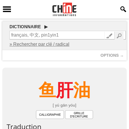
DICTIONNAIRE ▶
» Rechercher par clé / radical
OPTIONS →
鱼
肝
油
[ yú gān yóu]
Traduction