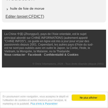
huile de foie de morue
Editer (projet CFDICT)
La Chine 中国 (
Zhongguó
), pays de l'Asie orientale, est le sujet
principal abordé sur CHINE INFORMATIONS (autrement appelé
"CHINE INFOS") ; ce guide en ligne est mis à jour pour et par des
passionnés depuis 2001. Cependant, les autres pays d'Asie du sud-
est ne sont pas oubliés avec en outre le Japon, la Corée, l'Inde, le
Vietnam, la Mongolie, la Malaisie, ou la Thailande.
Nous contacter
-
Facebook
-
Confidentialité & Cookies
© Chine Informations, 2026 - Tous droits réservés (depuis 2001)
En poursuivant votre navigation, vous acceptez le dépôt et
Ne plus afficher
l'utilisation de cookies et autres traceurs pour l'analyse, le
marketing et la publicité.
Plus d'info & Paramétrer