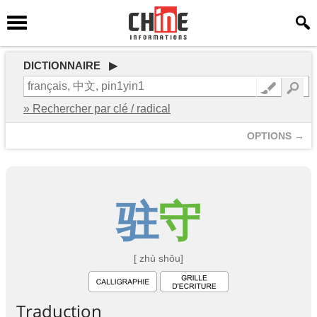
DICTIONNAIRE ▶
» Rechercher par clé / radical
OPTIONS →
驻
守
[ zhù shǒu]
Traduction