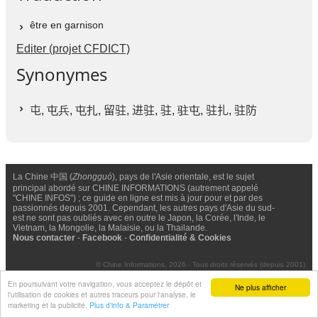
être en garnison
Editer (projet CFDICT)
Synonymes
屯
, 屯兵, 屯扎,
留驻
,
进驻
,
驻
, 驻屯,
驻扎
,
驻防
La Chine 中国 (
Zhongguó
), pays de l'Asie orientale, est le sujet
principal abordé sur CHINE INFORMATIONS (autrement appelé
"CHINE INFOS") ; ce guide en ligne est mis à jour pour et par des
passionnés depuis 2001. Cependant, les autres pays d'Asie du sud-
est ne sont pas oubliés avec en outre le Japon, la Corée, l'Inde, le
Vietnam, la Mongolie, la Malaisie, ou la Thailande.
Nous contacter
-
Facebook
-
Confidentialité & Cookies
© Chine Informations, 2026 - Tous droits réservés (depuis 2001)
En poursuivant votre navigation, vous acceptez le dépôt et
Ne plus afficher
l'utilisation de cookies et autres traceurs pour l'analyse, le
marketing et la publicité.
Plus d'info & Paramétrer