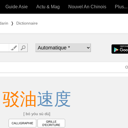
Guide Asie
Actu & Mag
Nouvel An Chinois
Plus...
Magazine
Forum (
darin
❭
Dictionnaire
Articles intemporels
 OUTILS) »
O
驳
油
速
度
[ bó yóu sù dù]