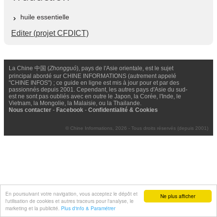
huile essentielle
Editer (projet CFDICT)
La Chine 中国 (
Zhongguó
), pays de l'Asie orientale, est le sujet
principal abordé sur CHINE INFORMATIONS (autrement appelé
"CHINE INFOS") ; ce guide en ligne est mis à jour pour et par des
passionnés depuis 2001. Cependant, les autres pays d'Asie du sud-
est ne sont pas oubliés avec en outre le Japon, la Corée, l'Inde, le
Vietnam, la Mongolie, la Malaisie, ou la Thailande.
Nous contacter
-
Facebook
-
Confidentialité & Cookies
© Chine Informations, 2026 - Tous droits réservés (depuis 2001)
En poursuivant votre navigation, vous acceptez le dépôt et
Ne plus afficher
l'utilisation de cookies et autres traceurs pour l'analyse, le
marketing et la publicité.
Plus d'info & Paramétrer