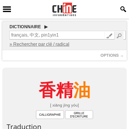
DICTIONNAIRE ▶
» Rechercher par clé / radical
OPTIONS →
香
精
油
[ xiāng jīng yóu]
Traduction