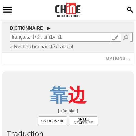
DICTIONNAIRE ▶
» Rechercher par clé / radical
OPTIONS →
靠
边
[ kào biān]
Traduction