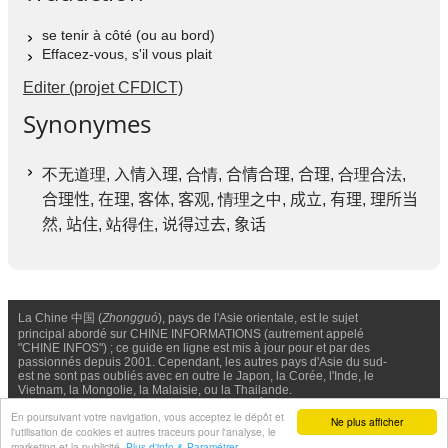
se tenir à côté (ou au bord)
Effacez-vous, s'il vous plait
Editer (projet CFDICT)
Synonymes
不无道理,
入情入理
, 合情,
合情合理
,
合理
, 合理合法,
合理性
,
在理
,
客体
,
客观
, 情理之中,
成立
,
有理
,
理所当
然
,
站住
, 站得住,
说得过去
,
象话
La Chine 中国 (
Zhongguó
), pays de l'Asie orientale, est le sujet
principal abordé sur CHINE INFORMATIONS (autrement appelé
"CHINE INFOS") ; ce guide en ligne est mis à jour pour et par des
passionnés depuis 2001. Cependant, les autres pays d'Asie du sud-
est ne sont pas oubliés avec en outre le Japon, la Corée, l'Inde, le
Vietnam, la Mongolie, la Malaisie, ou la Thailande.
Nous contacter
-
Facebook
-
Confidentialité & Cookies
En poursuivant votre navigation, vous acceptez le dépôt et
Ne plus afficher
l'utilisation de cookies et autres traceurs pour l'analyse, le
© Chine Informations, 2026 - Tous droits réservés (depuis 2001)
marketing et la publicité.
Plus d'info & Paramétrer