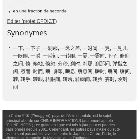
en une fraction de seconde
Editer (projet CFDICT)
Synonymes
一下
,
一下子
,
一刹那
,
一念之差
,
一时间
,
一晃
, 一晃儿,
一眨眼
,
一瞬
,
一瞬间
,
一转眼
,
一霎
,
一霎时
, 下子,
俯仰
之间
,
倏
,
倏地
,
倏忽
, 分秒,
刹时
,
刹那
,
刹那间
,
弹指之
间
,
忽而
,
时而
,
瞬
, 瞬即,
瞬息
,
瞬息间
,
瞬时
,
瞬间
,
瞬间
,
转
,
转手
,
转眼
, 转眼间,
转瞬
, 转瞬间,
转脸
,
霎时
,
顷刻
间
La Chine 中国 (
Zhongguó
), pays de l'Asie orientale, est le sujet
principal abordé sur CHINE INFORMATIONS (autrement appelé
"CHINE INFOS") ; ce guide en ligne est mis à jour pour et par des
passionnés depuis 2001. Cependant, les autres pays d'Asie du sud-
est ne sont pas oubliés avec en outre le Japon, la Corée, l'Inde, le
Vietnam, la Mongolie, la Malaisie, ou la Thailande.