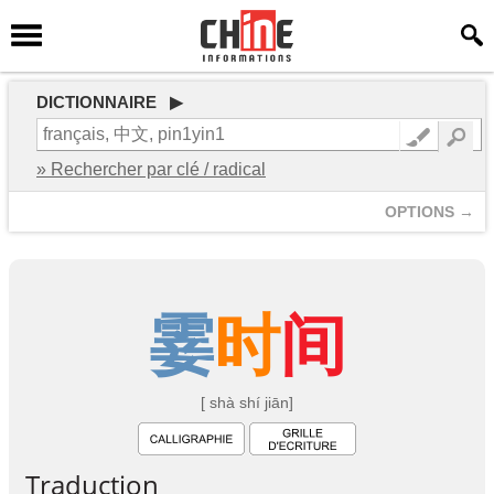
DICTIONNAIRE ▶
» Rechercher par clé / radical
OPTIONS →
霎
时
间
[ shà shí jiān]
Traduction