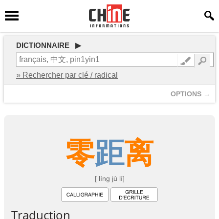
DICTIONNAIRE ▶
» Rechercher par clé / radical
OPTIONS →
零
距
离
[ líng jù lí]
Traduction