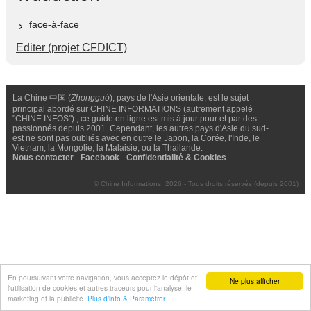
face-à-face
Editer (projet CFDICT)
La Chine 中国 (
Zhongguó
), pays de l'Asie orientale, est le sujet
principal abordé sur CHINE INFORMATIONS (autrement appelé
"CHINE INFOS") ; ce guide en ligne est mis à jour pour et par des
passionnés depuis 2001. Cependant, les autres pays d'Asie du sud-
est ne sont pas oubliés avec en outre le Japon, la Corée, l'Inde, le
Vietnam, la Mongolie, la Malaisie, ou la Thailande.
Nous contacter
-
Facebook
-
Confidentialité & Cookies
© Chine Informations, 2026 - Tous droits réservés (depuis 2001)
En poursuivant votre navigation, vous acceptez le dépôt et
Ne plus afficher
l'utilisation de cookies et autres traceurs pour l'analyse, le
marketing et la publicité.
Plus d'info & Paramétrer