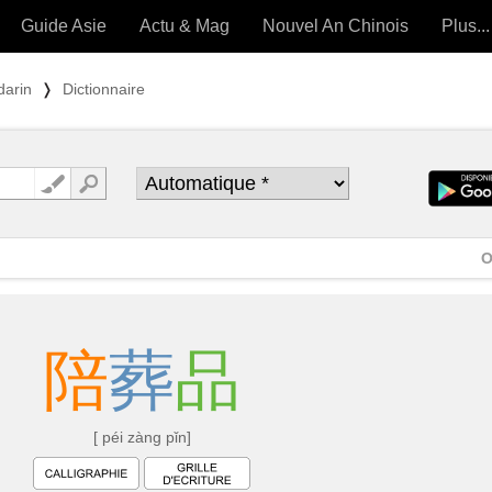
Guide Asie
Actu & Mag
Nouvel An Chinois
Plus...
Magazine
Forum (
darin
❭
Dictionnaire
Articles intemporels
 OUTILS) »
O
陪
葬
品
[ péi zàng pǐn]