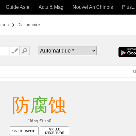
Guide Asie
Actu & Mag
Nouvel An Chinois
Plus...
Magazine
Forum (
darin
❭
Dictionnaire
Articles intemporels
 OUTILS) »
O
防
腐
蚀
[ fáng fǔ shí]