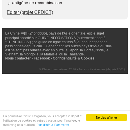
antigène de recombinaison
Editer (projet CFDICT)
La Chine 中国 (
Zhongguó
), pays de l'Asie orientale, est le sujet
principal abordé sur CHINE INFORMATIONS (autrement appelé
"CHINE INFOS") ; ce guide en ligne est mis à jour pour et par des
passionnés depuis 2001. Cependant, les autres pays d'Asie du sud-
est ne sont pas oubliés avec en outre le Japon, la Corée, l'Inde, le
Vietnam, la Mongolie, la Malaisie, ou la Thailande.
Nous contacter
-
Facebook
-
Confidentialité & Cookies
© Chine Informations, 2026 - Tous droits réservés (depuis 2001)
En poursuivant votre navigation, vous acceptez le dépôt et
Ne plus afficher
l'utilisation de cookies et autres traceurs pour l'analyse, le
marketing et la publicité.
Plus d'info & Paramétrer