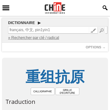
DICTIONNAIRE ▶
» Rechercher par clé / radical
OPTIONS →
重
组
抗
原
Traduction