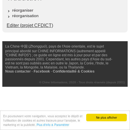
réorganiser
réorganisation
Editer (projet CFDICT)
La Chine 中国 (
Zhongguó
), pays de l'Asie orientale, est le sujet
principal abordé sur CHINE INFORMATIONS (autrement appelé
"CHINE INFOS") ; ce guide en ligne est mis à jour pour et par des
passionnés depuis 2001. Cependant, les autres pays d'Asie du sud-
est ne sont pas oubliés avec en outre le Japon, la Corée, l'Inde, le
Vietnam, la Mongolie, la Malaisie, ou la Thailande.
Nous contacter
-
Facebook
-
Confidentialité & Cookies
© Chine Informations, 2026 - Tous droits réservés (depuis 2001)
En poursuivant votre navigation, vous acceptez le dépôt et
Ne plus afficher
l'utilisation de cookies et autres traceurs pour l'analyse, le
marketing et la publicité.
Plus d'info & Paramétrer