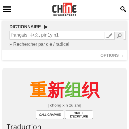
DICTIONNAIRE ▶
» Rechercher par clé / radical
OPTIONS →
重
新
组
织
[ chóng xīn zǔ zhī]
Traduction