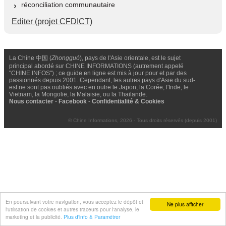
réconciliation communautaire
Editer (projet CFDICT)
La Chine 中国 (
Zhongguó
), pays de l'Asie orientale, est le sujet
principal abordé sur CHINE INFORMATIONS (autrement appelé
"CHINE INFOS") ; ce guide en ligne est mis à jour pour et par des
passionnés depuis 2001. Cependant, les autres pays d'Asie du sud-
est ne sont pas oubliés avec en outre le Japon, la Corée, l'Inde, le
Vietnam, la Mongolie, la Malaisie, ou la Thailande.
Nous contacter
-
Facebook
-
Confidentialité & Cookies
© Chine Informations, 2026 - Tous droits réservés (depuis 2001)
En poursuivant votre navigation, vous acceptez le dépôt et
Ne plus afficher
l'utilisation de cookies et autres traceurs pour l'analyse, le
marketing et la publicité.
Plus d'info & Paramétrer