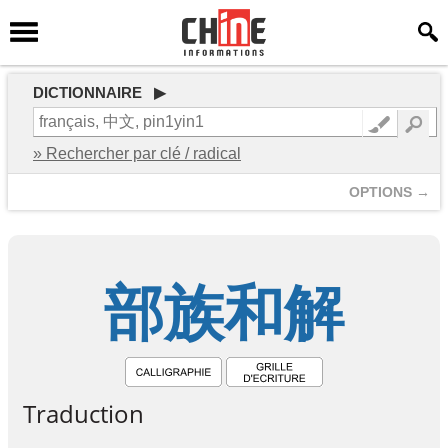
DICTIONNAIRE ▶
» Rechercher par clé / radical
OPTIONS →
部
族
和
解
Traduction