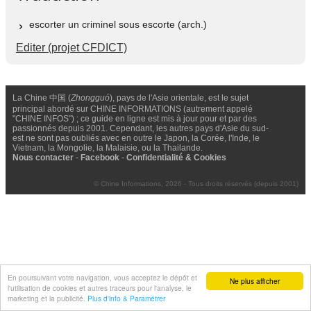
escorter un criminel sous escorte (arch.)
Editer (projet CFDICT)
La Chine 中国 (
Zhongguó
), pays de l'Asie orientale, est le sujet
principal abordé sur CHINE INFORMATIONS (autrement appelé
"CHINE INFOS") ; ce guide en ligne est mis à jour pour et par des
passionnés depuis 2001. Cependant, les autres pays d'Asie du sud-
est ne sont pas oubliés avec en outre le Japon, la Corée, l'Inde, le
Vietnam, la Mongolie, la Malaisie, ou la Thailande.
Nous contacter
-
Facebook
-
Confidentialité & Cookies
© Chine Informations, 2026 - Tous droits réservés (depuis 2001)
En poursuivant votre navigation, vous acceptez le dépôt et
Ne plus afficher
l'utilisation de cookies et autres traceurs pour l'analyse, le
marketing et la publicité.
Plus d'info & Paramétrer