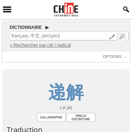
DICTIONNAIRE ▶
» Rechercher par clé / radical
OPTIONS →
递
解
[ dì jiè]
Traduction