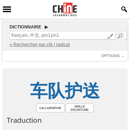
DICTIONNAIRE ▶
» Rechercher par clé / radical
OPTIONS →
车
队
护
送
Traduction