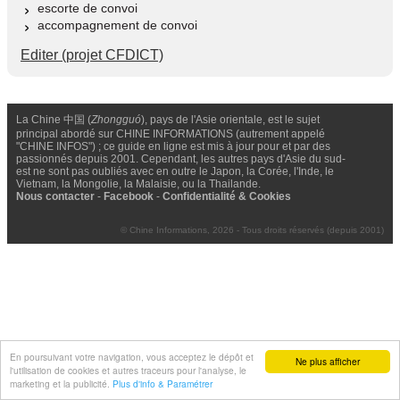
escorte de convoi
accompagnement de convoi
Editer (projet CFDICT)
La Chine 中国 (
Zhongguó
), pays de l'Asie orientale, est le sujet
principal abordé sur CHINE INFORMATIONS (autrement appelé
"CHINE INFOS") ; ce guide en ligne est mis à jour pour et par des
passionnés depuis 2001. Cependant, les autres pays d'Asie du sud-
est ne sont pas oubliés avec en outre le Japon, la Corée, l'Inde, le
Vietnam, la Mongolie, la Malaisie, ou la Thailande.
Nous contacter
-
Facebook
-
Confidentialité & Cookies
© Chine Informations, 2026 - Tous droits réservés (depuis 2001)
En poursuivant votre navigation, vous acceptez le dépôt et
Ne plus afficher
l'utilisation de cookies et autres traceurs pour l'analyse, le
marketing et la publicité.
Plus d'info & Paramétrer