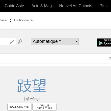
Guide Asie
Actu & Mag
Nouvel An Chinois
Plus...
Magazine
Forum (
darin
❭
Dictionnaire
Articles intemporels
 OUTILS) »
O
跂
望
[ qì wàng]