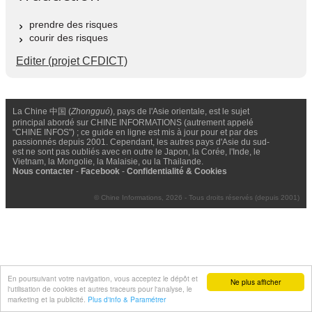
prendre des risques
courir des risques
Editer (projet CFDICT)
La Chine 中国 (
Zhongguó
), pays de l'Asie orientale, est le sujet
principal abordé sur CHINE INFORMATIONS (autrement appelé
"CHINE INFOS") ; ce guide en ligne est mis à jour pour et par des
passionnés depuis 2001. Cependant, les autres pays d'Asie du sud-
est ne sont pas oubliés avec en outre le Japon, la Corée, l'Inde, le
Vietnam, la Mongolie, la Malaisie, ou la Thailande.
Nous contacter
-
Facebook
-
Confidentialité & Cookies
© Chine Informations, 2026 - Tous droits réservés (depuis 2001)
En poursuivant votre navigation, vous acceptez le dépôt et
Ne plus afficher
l'utilisation de cookies et autres traceurs pour l'analyse, le
marketing et la publicité.
Plus d'info & Paramétrer