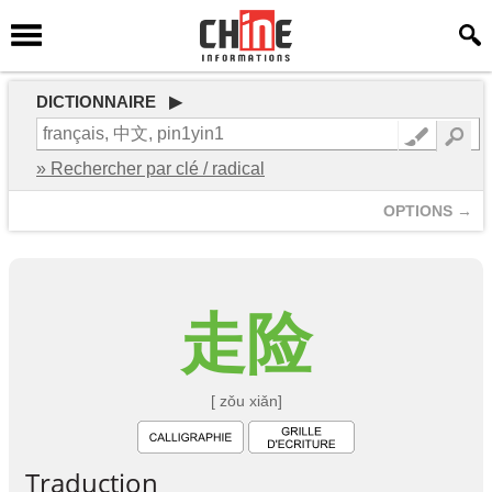
DICTIONNAIRE ▶
» Rechercher par clé / radical
OPTIONS →
走
险
[ zǒu xiǎn]
Traduction