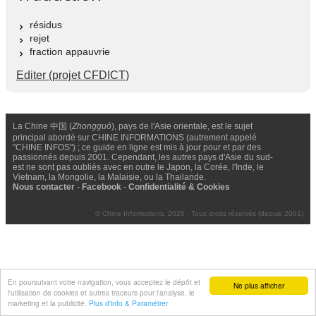
résidus
rejet
fraction appauvrie
Editer (projet CFDICT)
La Chine 中国 (
Zhongguó
), pays de l'Asie orientale, est le sujet
principal abordé sur CHINE INFORMATIONS (autrement appelé
"CHINE INFOS") ; ce guide en ligne est mis à jour pour et par des
passionnés depuis 2001. Cependant, les autres pays d'Asie du sud-
est ne sont pas oubliés avec en outre le Japon, la Corée, l'Inde, le
Vietnam, la Mongolie, la Malaisie, ou la Thailande.
Nous contacter
-
Facebook
-
Confidentialité & Cookies
© Chine Informations, 2026 - Tous droits réservés (depuis 2001)
En poursuivant votre navigation, vous acceptez le dépôt et
Ne plus afficher
l'utilisation de cookies et autres traceurs pour l'analyse, le
marketing et la publicité.
Plus d'info & Paramétrer