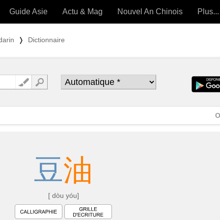
Guide Asie
Actu & Mag
Nouvel An Chinois
Plus...
Magazine
Forum (
darin
❭
Dictionnaire
Articles intemporels
 OUTILS) »
O
豆
油
[ dòu yóu]