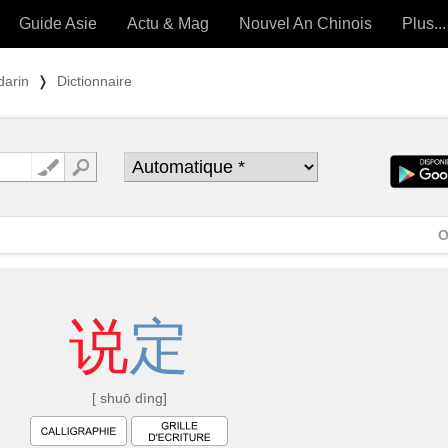
Guide Asie
Actu & Mag
Nouvel An Chinois
Plus...
Magazine
Forum (
darin
❭
Dictionnaire
Articles intemporels
 OUTILS) »
O
说
定
[ shuō dìng]