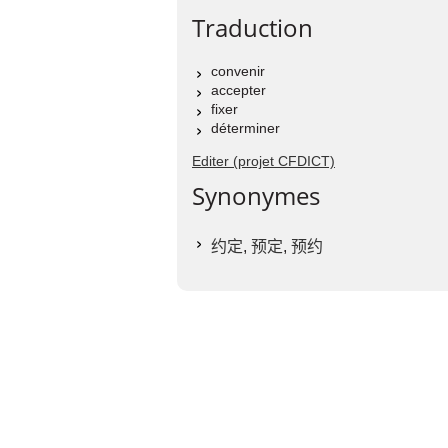
Traduction
convenir
accepter
fixer
déterminer
Editer (projet CFDICT)
Synonymes
约定
,
预定
,
预约