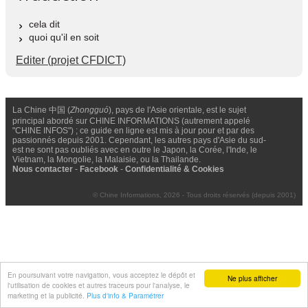
cela dit
quoi qu'il en soit
Editer (projet CFDICT)
La Chine 中国 (
Zhongguó
), pays de l'Asie orientale, est le sujet
principal abordé sur CHINE INFORMATIONS (autrement appelé
"CHINE INFOS") ; ce guide en ligne est mis à jour pour et par des
passionnés depuis 2001. Cependant, les autres pays d'Asie du sud-
est ne sont pas oubliés avec en outre le Japon, la Corée, l'Inde, le
Vietnam, la Mongolie, la Malaisie, ou la Thailande.
Nous contacter
-
Facebook
-
Confidentialité & Cookies
© Chine Informations, 2026 - Tous droits réservés (depuis 2001)
En poursuivant votre navigation, vous acceptez le dépôt et
Ne plus afficher
l'utilisation de cookies et autres traceurs pour l'analyse, le
marketing et la publicité.
Plus d'info & Paramétrer