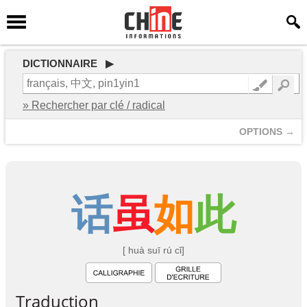
DICTIONNAIRE ▶
» Rechercher par clé / radical
OPTIONS →
话
虽
如
此
[ huà suī rú cǐ]
Traduction