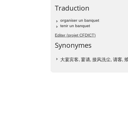
Traduction
organiser un banquet
tenir un banquet
Editer (projet CFDICT)
Synonymes
大宴宾客,
宴请
, 接风洗尘,
请客
,