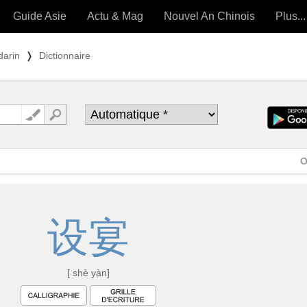
Guide Asie
Actu & Mag
Nouvel An Chinois
Plus...
Magazine
Forum (
darin
❭
Dictionnaire
Articles intemporels
 OUTILS) »
O
设
宴
[ shè yàn]