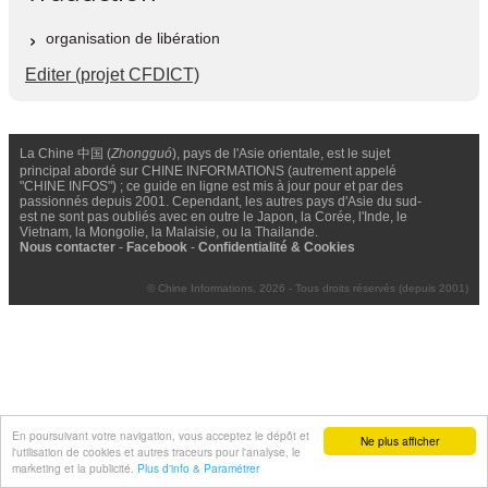
organisation de libération
Editer (projet CFDICT)
La Chine 中国 (
Zhongguó
), pays de l'Asie orientale, est le sujet
principal abordé sur CHINE INFORMATIONS (autrement appelé
"CHINE INFOS") ; ce guide en ligne est mis à jour pour et par des
passionnés depuis 2001. Cependant, les autres pays d'Asie du sud-
est ne sont pas oubliés avec en outre le Japon, la Corée, l'Inde, le
Vietnam, la Mongolie, la Malaisie, ou la Thailande.
Nous contacter
-
Facebook
-
Confidentialité & Cookies
© Chine Informations, 2026 - Tous droits réservés (depuis 2001)
En poursuivant votre navigation, vous acceptez le dépôt et
Ne plus afficher
l'utilisation de cookies et autres traceurs pour l'analyse, le
marketing et la publicité.
Plus d'info & Paramétrer