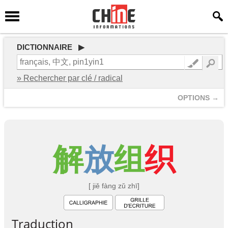
DICTIONNAIRE ▶
» Rechercher par clé / radical
OPTIONS →
解
放
组
织
[ jiě fàng zǔ zhī]
Traduction