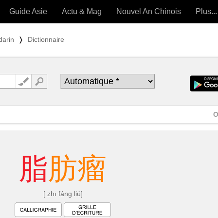
Guide Asie
Actu & Mag
Nouvel An Chinois
Plus...
Magazine
Forum (
darin
❭
Dictionnaire
Articles intemporels
 OUTILS) »
O
脂
肪
瘤
[ zhī fáng liú]