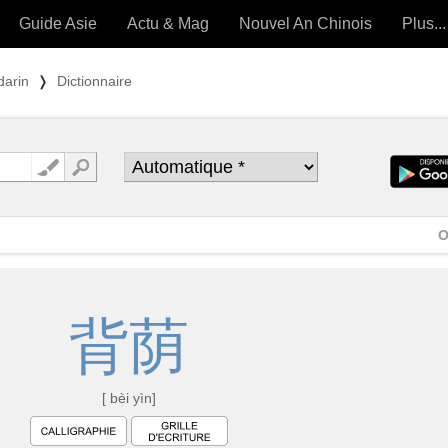
Guide Asie
Actu & Mag
Nouvel An Chinois
Plus...
Magazine
Forum (
darin
❭
Dictionnaire
Articles intemporels
 OUTILS) »
O
背
荫
[ bèi yìn]